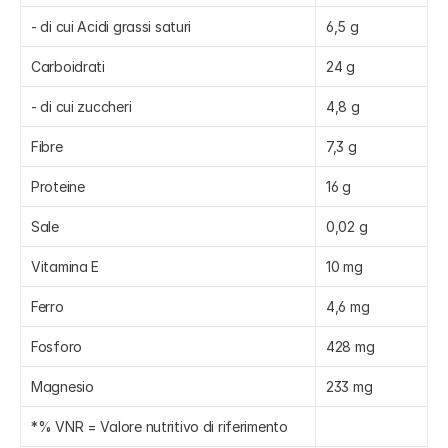
- di cui Acidi grassi saturi
6,5 g
Carboidrati
24 g
- di cui zuccheri
4,8 g
Fibre
7,3 g
Proteine
16 g
Sale
0,02 g
Vitamina E
10 mg
Ferro
4,6 mg
Fosforo
428 mg
Magnesio
233 mg
*% VNR = Valore nutritivo di riferimento