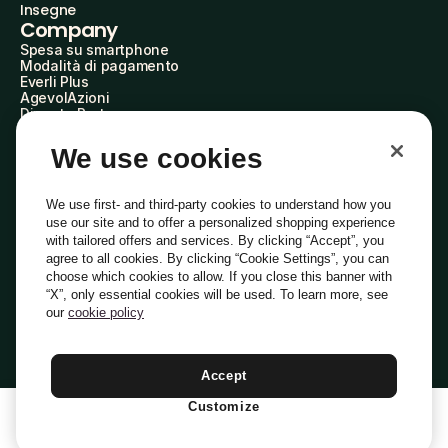
Insegne
Company
Spesa su smartphone
Modalità di pagamento
Everli Plus
AgevolAzioni
Diventa Partner
Advertise with Us
Everli Shoppers
We use cookies
About Us
Scopri chi siamo
Everli News
We use first- and third-party cookies to understand how you
Domande frequenti
use our site and to offer a personalized shopping experience
Lavora con noi
with tailored offers and services. By clicking “Accept”, you
Diventa Shopper
agree to all cookies. By clicking “Cookie Settings”, you can
Investitori
choose which cookies to allow. If you close this banner with
Privacy
Cookie
Preferenze Cookie
“X”, only essential cookies will be used. To learn more, see
Termini e Condizioni
Codice Etico
our
cookie policy
Indirizzo PEC: everli@pec.it - indirizzo DPO: dpo@everli.com
Copyright © 2014-2026 Everli Global Inc.
Italiano
Accept
Customize
1
Aggiungi Al Carrello