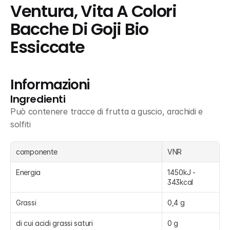
Ventura, Vita A Colori 
Bacche Di Goji Bio 
Essiccate
Informazioni
Ingredienti
Può contenere tracce di frutta a guscio, arachidi e 
solfiti
componente
VNR
Energia
1450kJ - 
343kcal
Grassi
0,4 g
di cui acidi grassi saturi
0 g