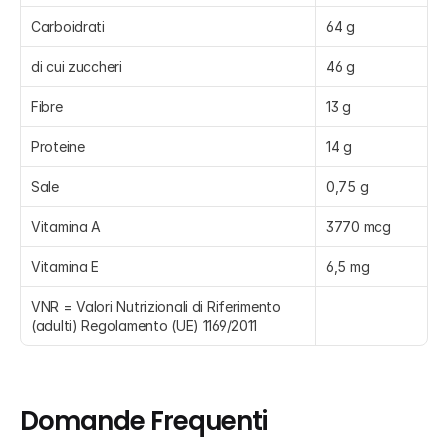
Carboidrati
64 g
di cui zuccheri
46 g
Fibre
13 g
Proteine
14 g
Sale
0,75 g
Vitamina A
3770 mcg
Vitamina E
6,5 mg
VNR = Valori Nutrizionali di Riferimento 
(adulti) Regolamento (UE) 1169/2011
Domande Frequenti