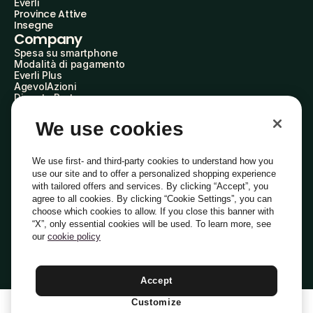
Everli
Province Attive
Insegne
Company
Spesa su smartphone
Modalità di pagamento
Everli Plus
AgevolAzioni
Diventa Partner
Advertise with Us
Everli Shoppers
We use cookies
About Us
Scopri chi siamo
Everli News
We use first- and third-party cookies to understand how you
Domande frequenti
use our site and to offer a personalized shopping experience
Lavora con noi
with tailored offers and services. By clicking “Accept”, you
Diventa Shopper
agree to all cookies. By clicking “Cookie Settings”, you can
Investitori
choose which cookies to allow. If you close this banner with
Privacy
Cookie
Preferenze Cookie
“X”, only essential cookies will be used. To learn more, see
Termini e Condizioni
Codice Etico
our
cookie policy
Indirizzo PEC: everli@pec.it - indirizzo DPO: dpo@everli.com
Copyright © 2014-2026 Everli Global Inc.
Italiano
Accept
Customize