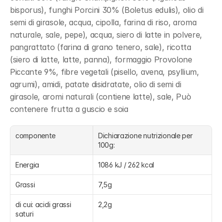
bisporus), funghi Porcini 30% (Boletus edulis), olio di 
semi di girasole, acqua, cipolla, farina di riso, aroma 
naturale, sale, pepe), acqua, siero di latte in polvere, 
pangrattato (farina di grano tenero, sale), ricotta 
(siero di latte, latte, panna), formaggio Provolone 
Piccante 9%, fibre vegetali (pisello, avena, psyllium, 
agrumi), amidi, patate disidratate, olio di semi di 
girasole, aromi naturali (contiene latte), sale, Può 
contenere frutta a guscio e soia
componente
Dichiarazione nutrizionale per 
100g:
Energia
1086 kJ / 262 kcal
Grassi
7,5g
di cui: acidi grassi 
2,2g
saturi