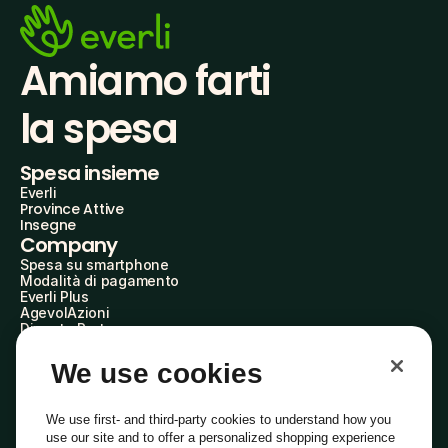
Amiamo farti
la spesa
Spesa insieme
Everli
Province Attive
Insegne
Company
Spesa su smartphone
Modalità di pagamento
Everli Plus
AgevolAzioni
Diventa Partner
Advertise with Us
Everli Shoppers
We use cookies
About Us
Scopri chi siamo
Everli News
We use first- and third-party cookies to understand how you
Domande frequenti
use our site and to offer a personalized shopping experience