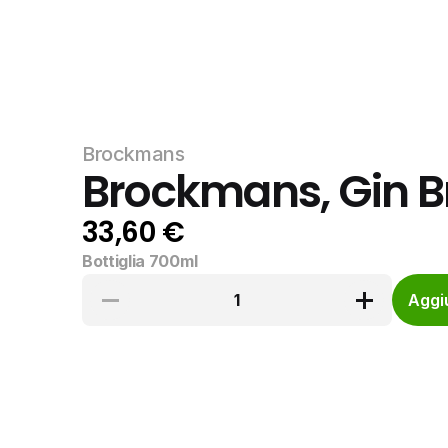
Brockmans
Brockmans, Gin 
33,60 €
Bottiglia 700ml
1
Aggiu