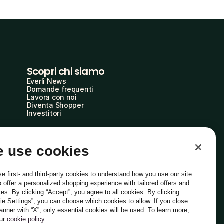
Scopri chi siamo
Everli News
Domande frequenti
Lavora con noi
Diventa Shopper
Investitori
 use cookies
e first- and third-party cookies to understand how you use our site
o offer a personalized shopping experience with tailored offers and
ces. By clicking “Accept”, you agree to all cookies. By clicking
ie Settings”, you can choose which cookies to allow. If you close
Italiano
banner with “X”, only essential cookies will be used. To learn more,
our
cookie policy