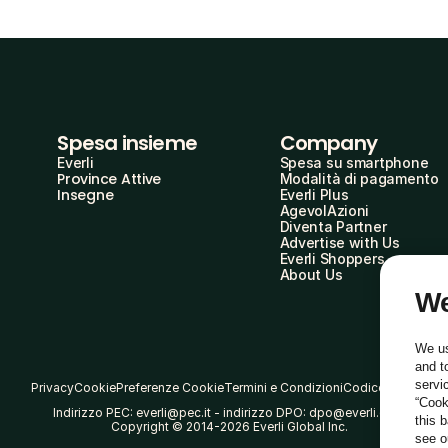
Spesa insieme
Company
Everli
Spesa su smartphone
Province Attive
Modalità di pagamento
Insegne
Everli Plus
AgevolAzioni
Diventa Partner
Advertise with Us
Everli Shoppers
About Us
We
We us
and t
servi
Privacy
Cookie
Preferenze Cookie
Termini e Condizioni
Codice Etico
“Cook
Indirizzo PEC: everli@pec.it - indirizzo DPO: dpo@everli.com
this 
Copyright © 2014-2026 Everli Global Inc.
see 