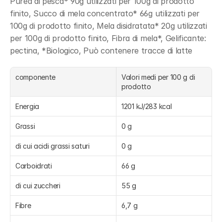
Purea di pesca* 90g utilizzati per 100g di prodotto 
finito, Succo di mela concentrato* 66g utilizzati per 
100g di prodotto finito, Mela disidratata* 20g utilizzati 
per 100g di prodotto finito, Fibra di mela*, Gelificante: 
pectina, *Biologico, Può contenere tracce di latte
componente
Valori medi per 100 g di 
prodotto
Energia
1201 kJ/283 kcal
Grassi
0 g
di cui acidi grassi saturi
0 g
Carboidrati
66 g
di cui zuccheri
55 g
Fibre
6,7 g