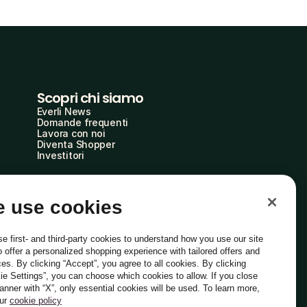
Scopri chi siamo
Everli News
Domande frequenti
Lavora con noi
Diventa Shopper
Investitori
 use cookies
e first- and third-party cookies to understand how you use our site
o offer a personalized shopping experience with tailored offers and
ces. By clicking “Accept”, you agree to all cookies. By clicking
ie Settings”, you can choose which cookies to allow. If you close
Italiano
banner with “X”, only essential cookies will be used. To learn more,
our
cookie policy