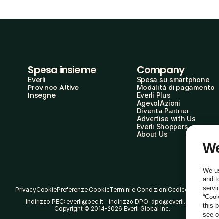
Spesa insieme
Company
Everli
Spesa su smartphone
Province Attive
Modalità di pagamento
Insegne
Everli Plus
AgevolAzioni
Diventa Partner
Advertise with Us
Everli Shoppers
About Us
We
We us
and t
servi
Privacy
Cookie
Preferenze Cookie
Termini e Condizioni
Codice Etico
“Cook
Indirizzo PEC: everli@pec.it - indirizzo DPO: dpo@everli.com
this 
Copyright © 2014-2026 Everli Global Inc.
see 