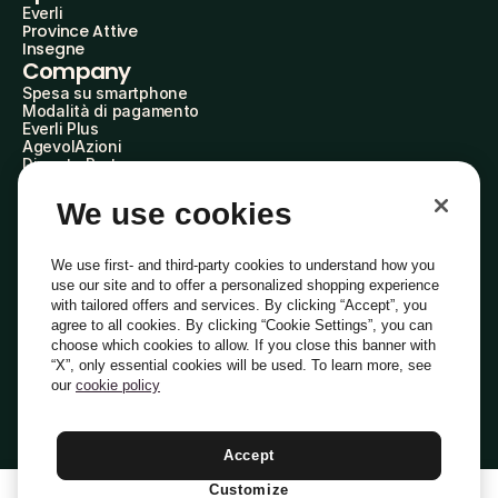
Everli
Province Attive
Insegne
Company
Spesa su smartphone
Modalità di pagamento
Everli Plus
AgevolAzioni
Diventa Partner
Advertise with Us
Everli Shoppers
We use cookies
About Us
Scopri chi siamo
Everli News
We use first- and third-party cookies to understand how you
Domande frequenti
use our site and to offer a personalized shopping experience
Lavora con noi
with tailored offers and services. By clicking “Accept”, you
Diventa Shopper
agree to all cookies. By clicking “Cookie Settings”, you can
Investitori
choose which cookies to allow. If you close this banner with
Privacy
Cookie
Preferenze Cookie
“X”, only essential cookies will be used. To learn more, see
Termini e Condizioni
Codice Etico
our
cookie policy
Indirizzo PEC: everli@pec.it - indirizzo DPO: dpo@everli.com
Copyright © 2014-2026 Everli Global Inc.
Italiano
Accept
Customize