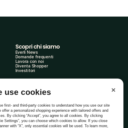
Scopri chi siamo
Everli News
Domande frequenti
Lavora con noi
Diventa Shopper
Investitori
 use cookies
e first- and third-party cookies to understand how you use our site
o offer a personalized shopping experience with tailored offers and
ces. By clicking “Accept”, you agree to all cookies. By clicking
ie Settings”, you can choose which cookies to allow. If you close
Italiano
banner with “X”, only essential cookies will be used. To learn more,