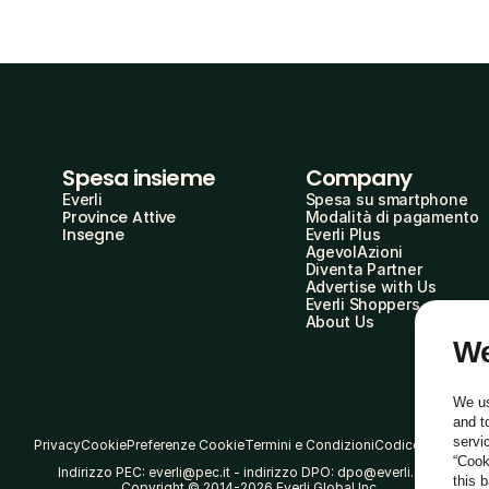
Spesa insieme
Company
Everli
Spesa su smartphone
Province Attive
Modalità di pagamento
Insegne
Everli Plus
AgevolAzioni
Diventa Partner
Advertise with Us
Everli Shoppers
About Us
We
We us
and t
servi
Privacy
Cookie
Preferenze Cookie
Termini e Condizioni
Codice Etico
“Cook
Indirizzo PEC: everli@pec.it - indirizzo DPO: dpo@everli.com
this 
Copyright © 2014-2026 Everli Global Inc.