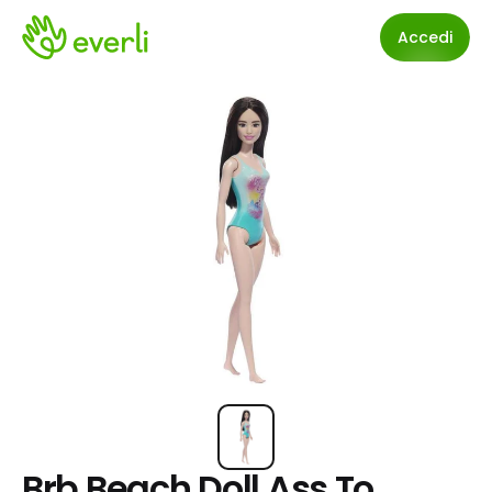
Accedi
Brb Beach Doll Ass.To