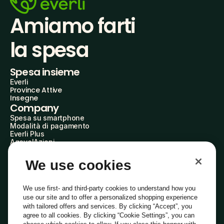
Amiamo farti
la spesa
Spesa insieme
Everli
Province Attive
Insegne
Company
Spesa su smartphone
Modalità di pagamento
Everli Plus
AgevolAzioni
Diventa Partner
Advertise with Us
We use cookies
Everli Shoppers
About Us
Scopri chi siamo
We use first- and third-party cookies to understand how you
Everli News
use our site and to offer a personalized shopping experience
Domande frequenti
with tailored offers and services. By clicking “Accept”, you
Lavora con noi
agree to all cookies. By clicking “Cookie Settings”, you can
Diventa Shopper