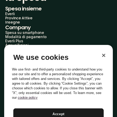
Spesa insieme
Everli
Province Attive
Insegne
Company
Spesa su smartphone
Modalità di pagamento
Everli Plus
AgevolAzioni
Diventa Partner
Advertise with Us
We use cookies
Everli Shoppers
About Us
Scopri chi siamo
We use first- and third-party cookies to understand how you
Everli News
use our site and to offer a personalized shopping experience
Domande frequenti
with tailored offers and services. By clicking “Accept”, you
Lavora con noi
agree to all cookies. By clicking “Cookie Settings”, you can
Diventa Shopper
choose which cookies to allow. If you close this banner with
Investitori
“X”, only essential cookies will be used. To learn more, see
Privacy
Cookie
Preferenze Cookie
Termini e Condizioni
Codice Etico
our
cookie policy
Copyright © 2014-2026 Everli Global Inc.
Italiano
Accept