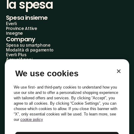
la spesa
Spesa insieme
Everli
Province Attive
Insegne
Company
Spesa su smartphone
Modalità di pagamento
Everli Plus
AgevolAzioni
Diventa Partner
Advertise with Us
We use cookies
Everli Shoppers
About Us
Scopri chi siamo
We use first- and third-party cookies to understand how you
Everli News
use our site and to offer a personalized shopping experience
Domande frequenti
with tailored offers and services. By clicking “Accept”, you
Lavora con noi
agree to all cookies. By clicking “Cookie Settings”, you can
Diventa Shopper
choose which cookies to allow. If you close this banner with
Investitori
“X”, only essential cookies will be used. To learn more, see
Privacy
Cookie
Preferenze Cookie
Termini e Condizioni
Codice Etico
our
cookie policy
Copyright © 2014-2026 Everli Global Inc.
Italiano