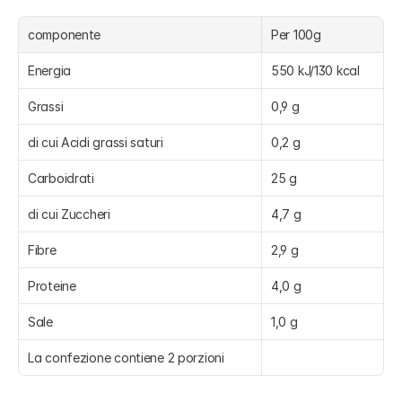
componente
Per 100g
Energia
550 kJ/130 kcal
Grassi
0,9 g
di cui Acidi grassi saturi
0,2 g
Carboidrati
25 g
di cui Zuccheri
4,7 g
Fibre
2,9 g
Proteine
4,0 g
Sale
1,0 g
La confezione contiene 2 porzioni