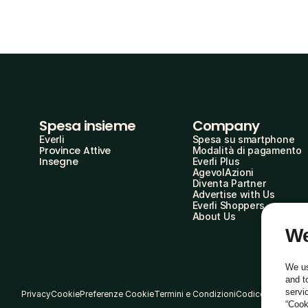
Spesa insieme
Company
Everli
Spesa su smartphone
Province Attive
Modalità di pagamento
Insegne
Everli Plus
AgevolAzioni
Diventa Partner
Advertise with Us
Everli Shoppers
About Us
We
We us
and t
servi
Privacy
Cookie
Preferenze Cookie
Termini e Condizioni
Codice Etico
“Cook