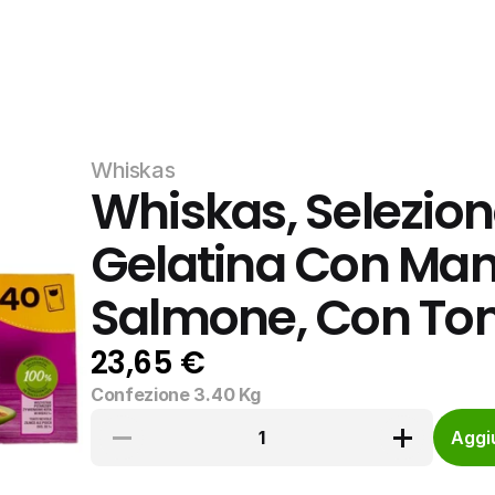
Whiskas
Whiskas, Selezione
Gelatina Con Manz
Salmone, Con Ton
23,65 €
Confezione 3.40 Kg
1
Aggiu