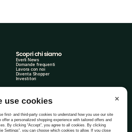
Scopri chi siamo
Everli News
Domande frequenti
Lavora con noi
Diventa Shopper
Investitori
 use cookies
e first- and third-party cookies to understand how you use our site
o offer a personalized shopping experience with tailored offers and
ces. By clicking “Accept”, you agree to all cookies. By clicking
ie Settings”, you can choose which cookies to allow. If you close