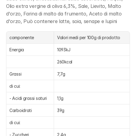
Olio extra vergine di oliva 6,3%, Sale, Lievito, Malto 
d'orzo, Farina di malto da frumento, Aceto di malto 
d'orzo, Può contenere latte, soia, senape e lupini
componente
Valori medi per 100g di prodotto
Energia
1093kJ
260kcal
Grassi
7,7g
di cui:
- Acidi grassi saturi
1,1g
Carboidrati
39g
di cui:
- Zuccheri
2,4g