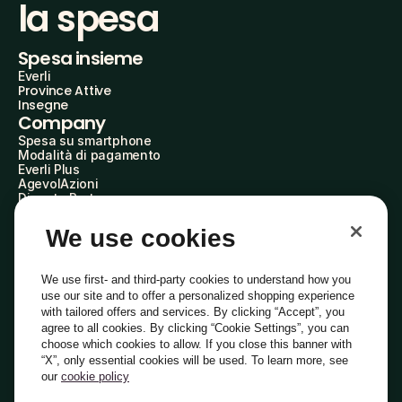
la spesa
Spesa insieme
Everli
Province Attive
Insegne
Company
Spesa su smartphone
Modalità di pagamento
Everli Plus
AgevolAzioni
Diventa Partner
Advertise with Us
Everli Shoppers
We use cookies
About Us
Scopri chi siamo
Everli News
We use first- and third-party cookies to understand how you
Domande frequenti
use our site and to offer a personalized shopping experience
Lavora con noi
with tailored offers and services. By clicking “Accept”, you
Diventa Shopper
agree to all cookies. By clicking “Cookie Settings”, you can
Investitori
choose which cookies to allow. If you close this banner with
Privacy
Cookie
Preferenze Cookie
“X”, only essential cookies will be used. To learn more, see
Termini e Condizioni
Codice Etico
our
cookie policy
Indirizzo PEC: everli@pec.it - indirizzo DPO: dpo@everli.com
Copyright © 2014-2026 Everli Global Inc.