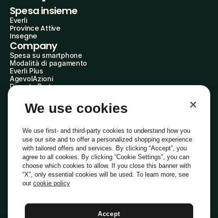
Spesa insieme
Everli
Province Attive
Insegne
Company
Spesa su smartphone
Modalità di pagamento
Everli Plus
AgevolAzioni
Diventa Partner
Advertise with Us
Everli Shoppers
We use cookies
About Us
Scopri chi siamo
Everli News
We use first- and third-party cookies to understand how you
Domande frequenti
use our site and to offer a personalized shopping experience
Lavora con noi
with tailored offers and services. By clicking “Accept”, you
Diventa Shopper
agree to all cookies. By clicking “Cookie Settings”, you can
Investitori
choose which cookies to allow. If you close this banner with
Privacy
Cookie
Preferenze Cookie
“X”, only essential cookies will be used. To learn more, see
Termini e Condizioni
Codice Etico
our
cookie policy
Indirizzo PEC: everli@pec.it - indirizzo DPO: dpo@everli.com
Copyright © 2014-2026 Everli Global Inc.
Italiano
Accept