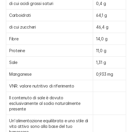
di cui acidi grassi saturi
0,4 g
Carboidrati
64,1 g
di cui zuccheri
46,4 g
Fibre
14,0 g
Proteine
11,0 g
Sale
1,31 g
Manganese
0,933 mg
VNR: valore nutritivo di riferimento
Il contenuto di sale è dovuto 
esclusivamente al sodio naturalmente 
presente
Un'alimentazione equilibrata e uno stile di 
vita attivo sono alla base del tuo 
benessere