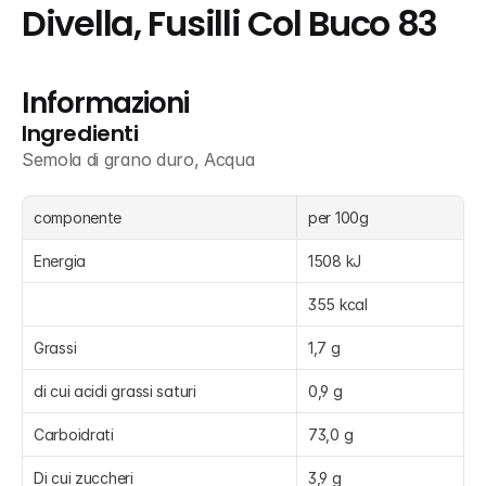
Divella, Fusilli Col Buco 83
Informazioni
Ingredienti
Semola di grano duro, Acqua
componente
per 100g
Energia
1508 kJ
355 kcal
Grassi
1,7 g
di cui acidi grassi saturi
0,9 g
Carboidrati
73,0 g
Di cui zuccheri
3,9 g