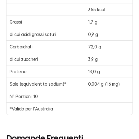
355 kcal
Grassi
1,7 g
di cui acidi grassi saturi
0,9 g
Carboidrati
72,0 g
di cui zuccheri
3,9 g
Proteine
13,0 g
Sale (equivalent to sodium)*
0.004 g (1.6 mg)
N° Porzioni: 10
*Valido per l'Australia
Domande Frequenti