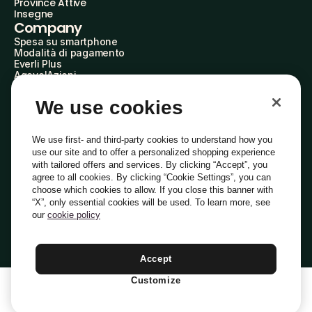
Province Attive
Insegne
Company
Spesa su smartphone
Modalità di pagamento
Everli Plus
AgevolAzioni
Diventa Partner
Advertise with Us
We use cookies
Everli Shoppers
About Us
Scopri chi siamo
We use first- and third-party cookies to understand how you
Everli News
use our site and to offer a personalized shopping experience
Domande frequenti
with tailored offers and services. By clicking “Accept”, you
Lavora con noi
agree to all cookies. By clicking “Cookie Settings”, you can
Diventa Shopper
choose which cookies to allow. If you close this banner with
Investitori
“X”, only essential cookies will be used. To learn more, see
Privacy
Cookie
Preferenze Cookie
Termini e Condizioni
Codice Etico
our
cookie policy
Copyright © 2014-2026 Everli Global Inc.
Italiano
Accept
Customize
1
Aggiungi Al Carrello