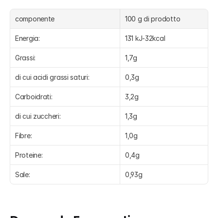
componente
100 g di prodotto 
Energia:
131 kJ-32kcal
Grassi:
1,7g
di cui acidi grassi saturi:
0,3g
Carboidrati:
3,2g
di cui zuccheri:
1,3g
Fibre:
1,0g
Proteine:
0,4g
Sale:
0,93g