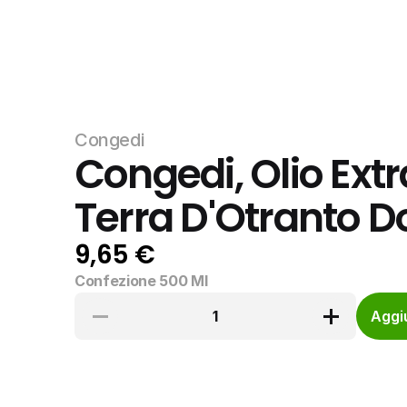
Congedi
Congedi, Olio Extr
Terra D'Otranto D
9,65 €
Confezione 500 Ml
1
Aggiu