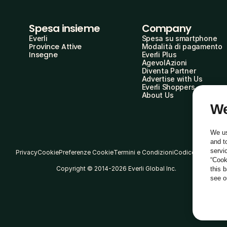
Spesa insieme
Company
Everli
Spesa su smartphone
Province Attive
Modalità di pagamento
Insegne
Everli Plus
AgevolAzioni
Diventa Partner
Advertise with Us
Everli Shoppers
About Us
We
We us
and t
servi
Privacy
Cookie
Preferenze Cookie
Termini e Condizioni
Codice Etico
“Cook
Copyright © 2014-2026 Everli Global Inc.
this 
see 