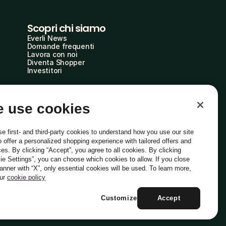
Scopri chi siamo
Everli News
Domande frequenti
Lavora con noi
Diventa Shopper
Investitori
 use cookies
e first- and third-party cookies to understand how you use our site
o offer a personalized shopping experience with tailored offers and
ces. By clicking “Accept”, you agree to all cookies. By clicking
ie Settings”, you can choose which cookies to allow. If you close
Italiano
banner with “X”, only essential cookies will be used. To learn more,
our
cookie policy
Customize
Accept