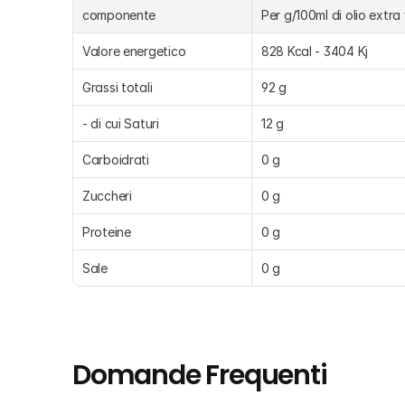
componente
Per g/100ml di olio extra
Valore energetico
828 Kcal - 3404 Kj
Grassi totali
92 g
- di cui Saturi
12 g
Carboidrati
0 g
Zuccheri
0 g
Proteine
0 g
Sale
0 g
Domande Frequenti