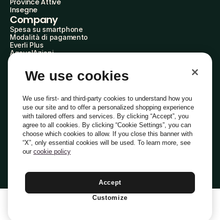
Province Attive
Insegne
Company
Spesa su smartphone
Modalità di pagamento
Everli Plus
AgevolAzioni
Diventa Partner
Advertise with Us
We use cookies
Everli Shoppers
About Us
Scopri chi siamo
We use first- and third-party cookies to understand how you
Everli News
use our site and to offer a personalized shopping experience
Domande frequenti
with tailored offers and services. By clicking “Accept”, you
Lavora con noi
agree to all cookies. By clicking “Cookie Settings”, you can
Diventa Shopper
choose which cookies to allow. If you close this banner with
Investitori
“X”, only essential cookies will be used. To learn more, see
Privacy
Cookie
Preferenze Cookie
Termini e Condizioni
Codice Etico
our
cookie policy
Copyright © 2014-2026 Everli Global Inc.
Italiano
Accept
Customize
1
Aggiungi Al Carrello