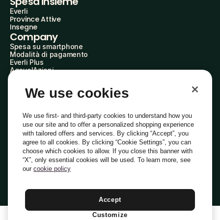
Spesa insieme
Everli
Province Attive
Insegne
Company
Spesa su smartphone
Modalità di pagamento
Everli Plus
AgevolAzioni
Diventa Partner
Advertise with Us
We use cookies
Everli Shoppers
About Us
Scopri chi siamo
We use first- and third-party cookies to understand how you
Everli News
use our site and to offer a personalized shopping experience
Domande frequenti
with tailored offers and services. By clicking “Accept”, you
Lavora con noi
agree to all cookies. By clicking “Cookie Settings”, you can
Diventa Shopper
choose which cookies to allow. If you close this banner with
Investitori
“X”, only essential cookies will be used. To learn more, see
Privacy
Cookie
Preferenze Cookie
Termini e Condizioni
Codice Etico
our
cookie policy
Copyright © 2014-2026 Everli Global Inc.
Italiano
Accept
Customize