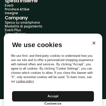
Spesa insieme
Everli
Province Attive
Insegne
Company
Spesa su smartphone
Modalità di pagamento
Everli Plus
AgevolAzioni
Diventa Partner
Advertise with Us
We use cookies
Everli Shoppers
About Us
Scopri chi siamo
We use first- and third-party cookies to understand how you
Everli News
use our site and to offer a personalized shopping experience
Domande frequenti
with tailored offers and services. By clicking “Accept”, you
Lavora con noi
agree to all cookies. By clicking “Cookie Settings”, you can
Diventa Shopper
choose which cookies to allow. If you close this banner with
Investitori
“X”, only essential cookies will be used. To learn more, see
Privacy
Cookie
Preferenze Cookie
Termini e Condizioni
Codice Etico
our
cookie policy
Copyright © 2014-2026 Everli Global Inc.
Italiano
Accept
Customize