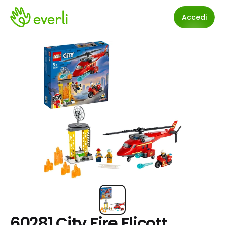
Accedi
60281 City Fire Elicott 