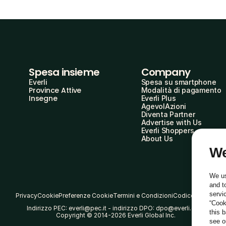
Spesa insieme
Company
Everli
Spesa su smartphone
Province Attive
Modalità di pagamento
Insegne
Everli Plus
AgevolAzioni
Diventa Partner
Advertise with Us
Everli Shoppers
About Us
We
We us
and t
servi
Privacy
Cookie
Preferenze Cookie
Termini e Condizioni
Codice Etico
“Cook
Indirizzo PEC: everli@pec.it - indirizzo DPO: dpo@everli.com
this 
Copyright © 2014-2026 Everli Global Inc.
see 