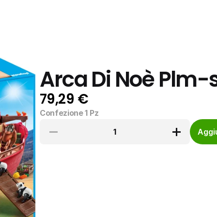
Arca Di Noè Plm-
79,29 €
Confezione 1 Pz
1
Aggiu