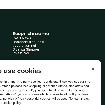
Scopri chi siamo
Everli News
Domande frequenti
Lavora con noi
Diventa Shopper
Investitori
 use cookies
e first- and third-party cookies to understand how you use our site
o offer a personalized shopping experience with tailored offers and
ces. By clicking “Accept”, you agree to all cookies. By clicking
ie Settings”, you can choose which cookies to allow. If you close
Italiano
banner with “X”, only essential cookies will be used. To learn more,
our
cookie policy