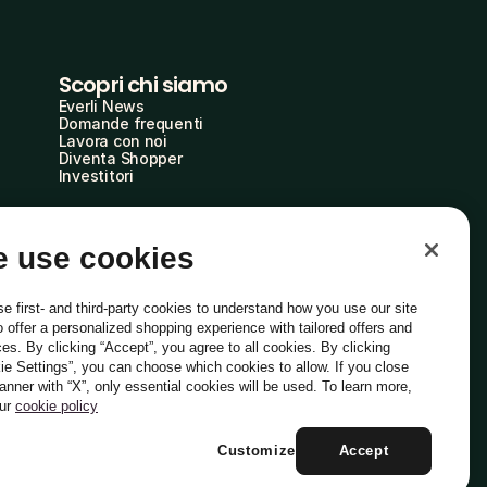
Scopri chi siamo
Everli News
Domande frequenti
Lavora con noi
Diventa Shopper
Investitori
 use cookies
e first- and third-party cookies to understand how you use our site
o offer a personalized shopping experience with tailored offers and
ces. By clicking “Accept”, you agree to all cookies. By clicking
ie Settings”, you can choose which cookies to allow. If you close
Italiano
banner with “X”, only essential cookies will be used. To learn more,
our
cookie policy
Customize
Accept