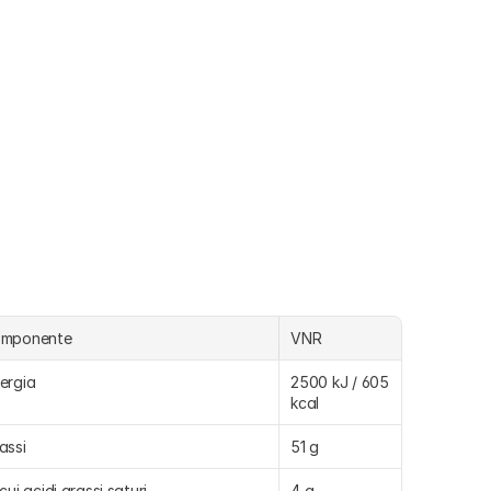
omponente
VNR
ergia
2500 kJ / 605 
kcal
assi
51 g
 cui acidi grassi saturi
4 g