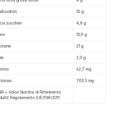
rboidrati
10 g
 cui zuccheri
4,8 g
bre
10,9 g
oteine
21 g
le
2,0 g
otina
62,7 mg
tassio
703,5 mg
R = Valori Nutritivi di Riferimento 
dulti) Regolamento (UE)1169/2011