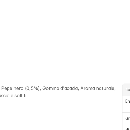
, Pepe nero (0,5%), Gomma d'acacia, Aroma naturale, 
c
cio e solfiti
En
Gr
di