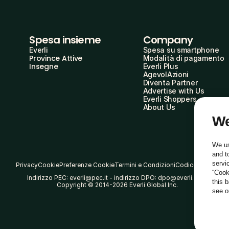
Spesa insieme
Company
Everli
Spesa su smartphone
Province Attive
Modalità di pagamento
Insegne
Everli Plus
AgevolAzioni
Diventa Partner
Advertise with Us
Everli Shoppers
About Us
We
We us
and t
servi
Privacy
Cookie
Preferenze Cookie
Termini e Condizioni
Codice Etico
“Cook
Indirizzo PEC: everli@pec.it - indirizzo DPO: dpo@everli.com
this 
Copyright © 2014-2026 Everli Global Inc.
see 