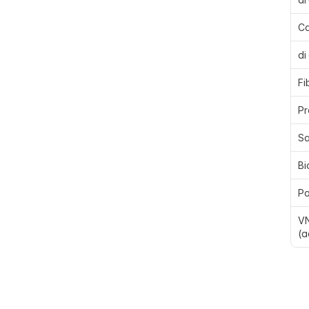
Ca
di
Fi
Pr
Sa
Bi
Po
VN
(a