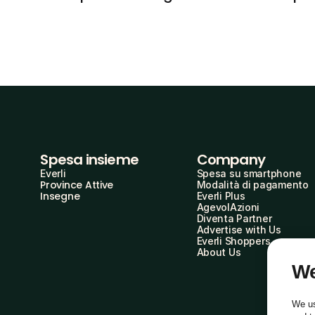
Spesa insieme
Company
Everli
Spesa su smartphone
Province Attive
Modalità di pagamento
Insegne
Everli Plus
AgevolAzioni
Diventa Partner
Advertise with Us
Everli Shoppers
About Us
We
We us