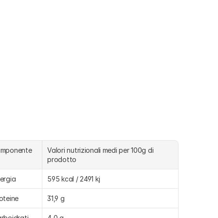
omponente
Valori nutrizionali medi per 100g di 
prodotto
ergia
595 kcal / 2491 kj
oteine
31,9 g
rboidrati
4,0 g