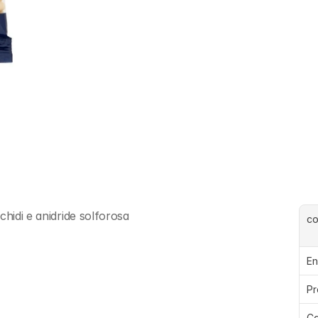
chidi e anidride solforosa
c
En
Pr
Ca