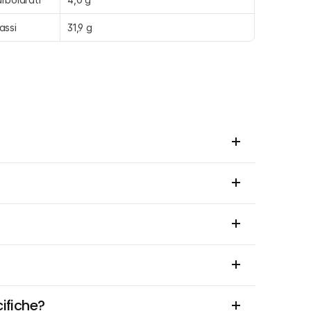
assi
31,9 g
cifiche?