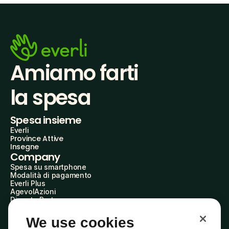
Amiamo farti
la spesa
Spesa insieme
Everli
Province Attive
Insegne
Company
Spesa su smartphone
Modalità di pagamento
Everli Plus
AgevolAzioni
Diventa Partner
Advertise with Us
Everli Shoppers
We use cookies
About Us