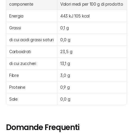
componente
Valori medi per 100 g di prodotto
Energia
443 kJ 105 kcal
Grassi
0,1 g
di cui acidi grassi saturi
0,0 g
Carboidrati
23,5 g
di cui zuccheri
13,1 g
Fibre
3,0 g
Proteine
0,9 g
Sale
0,0 g
Domande Frequenti