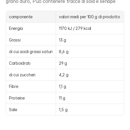
grano duro, Può contenere tracce di soia e senape
componente
valori medi per 100 g di prodotto
Energia
1170 kJ / 279 kcal
Grassi
13 g
di cui acidi grassi saturi
8,6 g
Carboidrati
29 g
di cui zuccheri
4,2 g
Fibre
1,1 g
Proteine
11 g
Sale
1,5 g