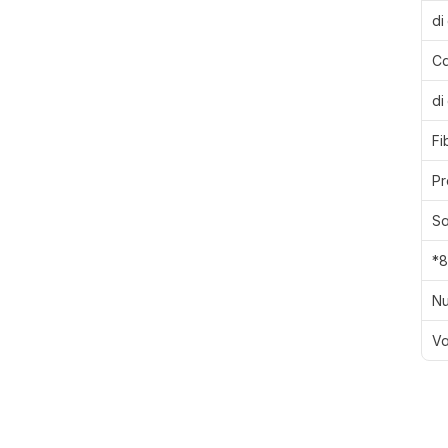
di
Ca
di
Fi
Pr
Sa
*8
Nu
Va