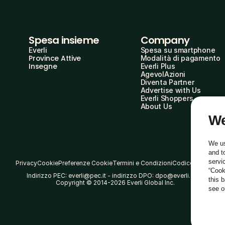
Spesa insieme
Company
Everli
Spesa su smartphone
Province Attive
Modalità di pagamento
Insegne
Everli Plus
AgevolAzioni
Diventa Partner
Advertise with Us
Everli Shoppers
About Us
We
We us
and t
servi
Privacy
Cookie
Preferenze Cookie
Termini e Condizioni
Codice Etico
“Cook
Indirizzo PEC: everli@pec.it - indirizzo DPO: dpo@everli.com
this 
Copyright © 2014-2026 Everli Global Inc.
see 