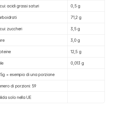
 cui: acidi grassi saturi
0,5 g
rboidrati
71,2 g
 cui: zuccheri
3,5 g
bre
3,0 g
oteine
12,5 g
le
0,013 g
5g = esempio di una porzione
mero di porzioni: 59
lida solo nella UE