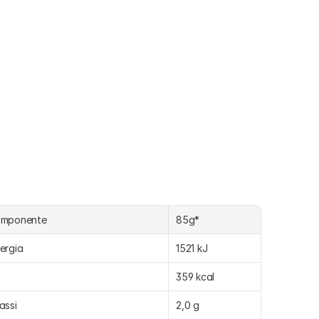
omponente
85g*
ergia
1521 kJ
359 kcal
assi
2,0 g