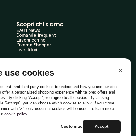
Scopri chi siamo
Everli News
Domande frequenti
Lavora con noi
Diventa Shopper
Investitori
 use cookies
e first- and third-party cookies to understand how you use our site
o offer a personalized shopping experience with tailored offers and
ces. By clicking “Accept”, you agree to all cookies. By clicking
ie Settings”, you can choose which cookies to allow. If you close
Italiano
banner with “X”, only essential cookies will be used. To learn more,
our
cookie policy
Customize
Accept