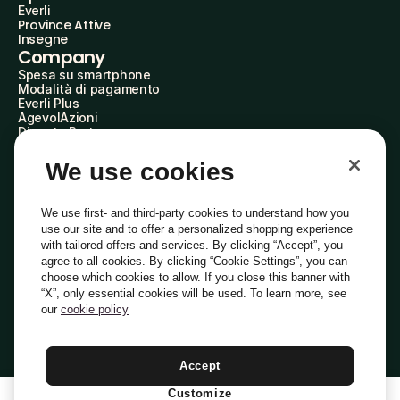
Everli
Province Attive
Insegne
Company
Spesa su smartphone
Modalità di pagamento
Everli Plus
AgevolAzioni
Diventa Partner
Advertise with Us
Everli Shoppers
We use cookies
About Us
Scopri chi siamo
Everli News
We use first- and third-party cookies to understand how you
Domande frequenti
use our site and to offer a personalized shopping experience
Lavora con noi
with tailored offers and services. By clicking “Accept”, you
Diventa Shopper
agree to all cookies. By clicking “Cookie Settings”, you can
Investitori
choose which cookies to allow. If you close this banner with
Privacy
Cookie
Preferenze Cookie
“X”, only essential cookies will be used. To learn more, see
Termini e Condizioni
Codice Etico
our
cookie policy
Indirizzo PEC: everli@pec.it - indirizzo DPO: dpo@everli.com
Copyright © 2014-2026 Everli Global Inc.
Italiano
Accept
Customize