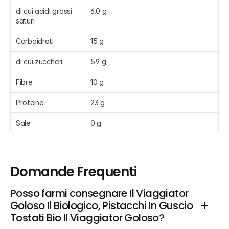
di cui acidi grassi 
6.0 g
saturi
Carboidrati
15 g
di cui zuccheri
5.9 g
Fibre
10 g
Proteine
23 g
Sale
0 g
Domande Frequenti
Posso farmi consegnare Il Viaggiator 
Goloso Il Biologico, Pistacchi In Guscio 
Tostati Bio Il Viaggiator Goloso?