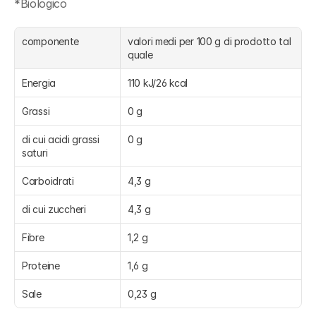
*Biologico
componente
valori medi per 100 g di prodotto tal 
quale
Energia
110 kJ/26 kcal
Grassi
0 g
di cui acidi grassi 
0 g
saturi
Carboidrati
4,3 g
di cui zuccheri
4,3 g
Fibre
1,2 g
Proteine
1,6 g
Sale
0,23 g