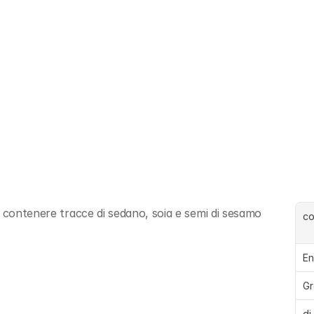
ò contenere tracce di sedano, soia e semi di sesamo
c
En
Gr
di