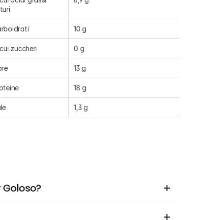
turi
rboidrati
10 g
 cui zuccheri
0 g
bre
13 g
oteine
18 g
le
1,3 g
or Goloso?