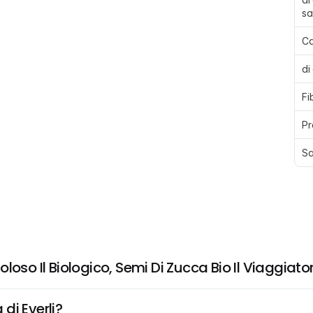
sa
Ca
di
Fi
Pr
Sa
loso Il Biologico, Semi Di Zucca Bio Il Viaggiat
di Everli?