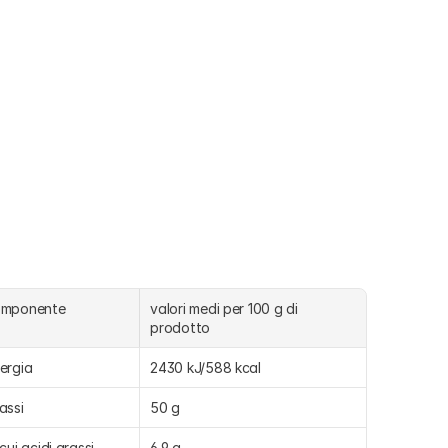
omponente
valori medi per 100 g di 
prodotto
ergia
2430 kJ/588 kcal
assi
50 g
 cui acidi grassi 
6,9 g