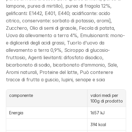
lampone, purea di mirtillo), purea di fragola 12%, 
gelificanti: E1442, E401, E440; acidificante: acido 
citrico, conservante: sorbato di potassio, aromi], 
Zucchero, Olio di semi di girasole, Fecola di patata, 
Uova da allevamento a terra 4%, Emulsionanti: mono- 
e digliceridi degli acidi grassi, Tuorlo d'uovo da 
allevamento a terra 0,9%, Sciroppo di glucosio-
fruttosio, Agenti lievitanti: difosfato disodico, 
bicarbonato di sodio, bicarbonato d'ammonio, Sale, 
Aromi naturali, Proteine del latte, Può contenere 
tracce di frutta a guscio, lupini, senape e soia
componente
valori medi per 
100g di prodotto
Energia
1657 kJ
394 kcal