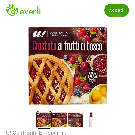
Accedi
U! Confronta E Risparmia