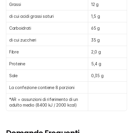
Grassi
12 g
di cui acidi grassi saturi
1,5 g
Carboidrati
65 g
di cui zuccheri
35 g
Fibre
2,0 g
Proteine
5,4 g
Sale
0,35 g
La confezione contiene 8 porzioni
*AR = assunzioni di riferimento di un 
adulto medio (8400 kJ / 2000 kcal)