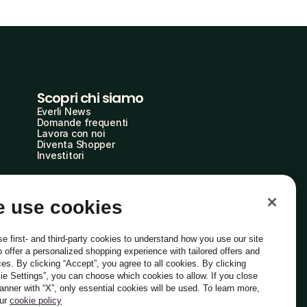
Scopri chi siamo
Everli News
Domande frequenti
Lavora con noi
Diventa Shopper
Investitori
 use cookies
e first- and third-party cookies to understand how you use our site
o offer a personalized shopping experience with tailored offers and
ces. By clicking “Accept”, you agree to all cookies. By clicking
ie Settings”, you can choose which cookies to allow. If you close
Italiano
banner with “X”, only essential cookies will be used. To learn more,
our
cookie policy