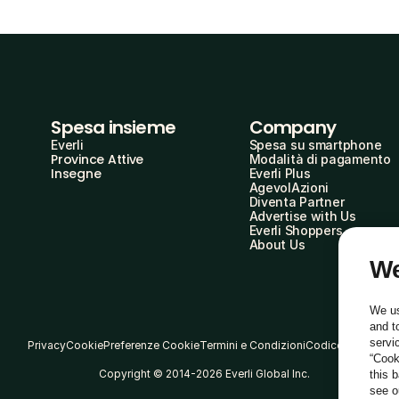
Spesa insieme
Company
Everli
Spesa su smartphone
Province Attive
Modalità di pagamento
Insegne
Everli Plus
AgevolAzioni
Diventa Partner
Advertise with Us
Everli Shoppers
About Us
We
We us
and t
servi
Privacy
Cookie
Preferenze Cookie
Termini e Condizioni
Codice Etico
“Cook
Copyright © 2014-2026 Everli Global Inc.
this 
see 