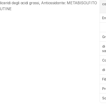
iceridi degli acidi grassi, Antiossidante: METABISOLFITO 
c
GLUTINE
En
Gr
di
sa
Ca
di
Fi
Pr
Sa