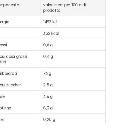
omponente
valori medi per 100 g di 
prodotto
ergia
1492 kJ
352 kcal
assi
0,6 g
 cui acidi grassi 
0,4 g
turi
rboidrati
76 g
 cui zuccheri
2,5 g
bre
4,6 g
oteine
8,3 g
le
0,20 g