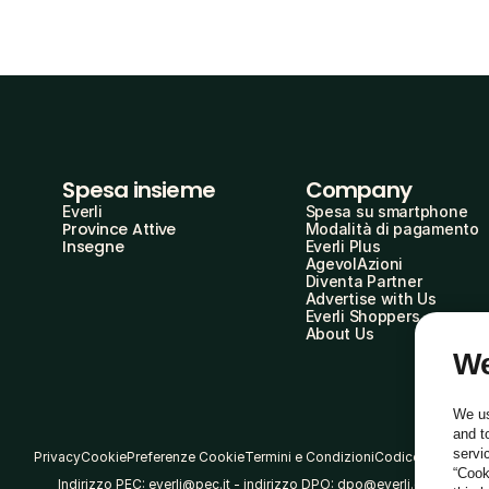
Spesa insieme
Company
Everli
Spesa su smartphone
Province Attive
Modalità di pagamento
Insegne
Everli Plus
AgevolAzioni
Diventa Partner
Advertise with Us
Everli Shoppers
About Us
We
We us
and t
servi
Privacy
Cookie
Preferenze Cookie
Termini e Condizioni
Codice Etico
“Cook
Indirizzo PEC: everli@pec.it - indirizzo DPO: dpo@everli.com