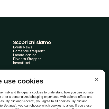
Scopri chi siamo
Everli News
Domande frequenti
Lavora con noi
Diventa Shopper
Investitori
 use cookies
e first- and third-party cookies to understand how you use our site
o offer a personalized shopping experience with tailored offers and
ces. By clicking “Accept”, you agree to all cookies. By clicking
ie Settings”, you can choose which cookies to allow. If you close