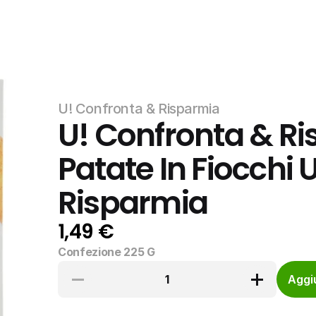
U! Confronta & Risparmia
U! Confronta & Ris
Patate In Fiocchi U
Risparmia
1,49 €
Confezione 225 G
1
Aggiu