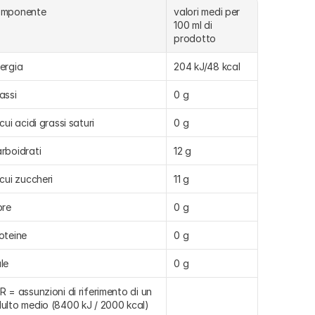
omponente
valori medi per 
100 ml di 
prodotto
ergia
204 kJ/48 kcal
assi
0 g
 cui acidi grassi saturi
0 g
rboidrati
12 g
 cui zuccheri
11 g
bre
0 g
oteine
0 g
le
0 g
R = assunzioni di riferimento di un 
ulto medio (8400 kJ / 2000 kcal)