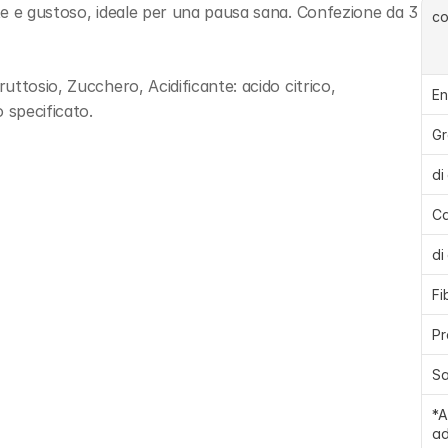
te e gustoso, ideale per una pausa sana. Confezione da 3 
c
ttosio, Zucchero, Acidificante: acido citrico, 
En
 specificato.
Gr
di
Ca
di
Fi
Pr
Sa
*A
ad