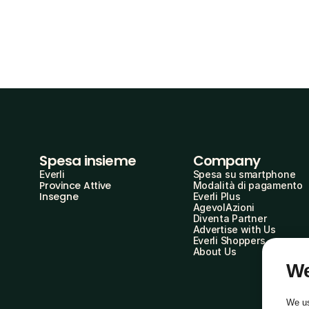
Spesa insieme
Company
Everli
Spesa su smartphone
Province Attive
Modalità di pagamento
Insegne
Everli Plus
AgevolAzioni
Diventa Partner
Advertise with Us
Everli Shoppers
About Us
We
We us