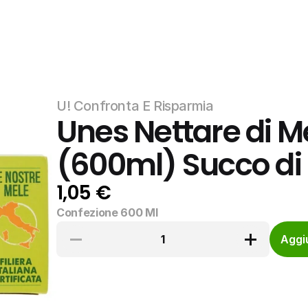
U! Confronta E Risparmia
Unes Nettare di M
(600ml) Succo di 
1,05 €
Confezione 600 Ml
1
Aggiu