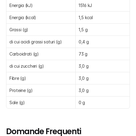
Energia (kJ)
1516 kJ
Energia (kcal)
1,5 kcal
Grassi (g)
1,5 g
di cui acidi grassi saturi (g)
0,4 g
Carboidrati (g)
73 g
di cui zuccheri (g)
3,0 g
Fibre (g)
3,0 g
Proteine (g)
3,0 g
Sale (g)
0 g
Domande Frequenti