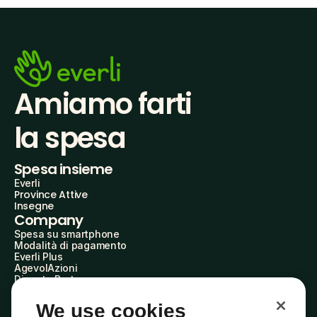
Amiamo farti
la spesa
Spesa insieme
Everli
Province Attive
Insegne
Company
Spesa su smartphone
Modalità di pagamento
Everli Plus
AgevolAzioni
Diventa Partner
Advertise with Us
Everli Shoppers
We use cookies
About Us