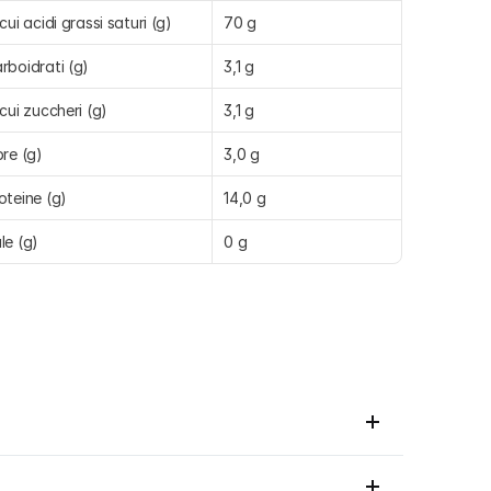
 cui acidi grassi saturi (g)
70 g
rboidrati (g)
3,1 g
 cui zuccheri (g)
3,1 g
bre (g)
3,0 g
oteine (g)
14,0 g
le (g)
0 g