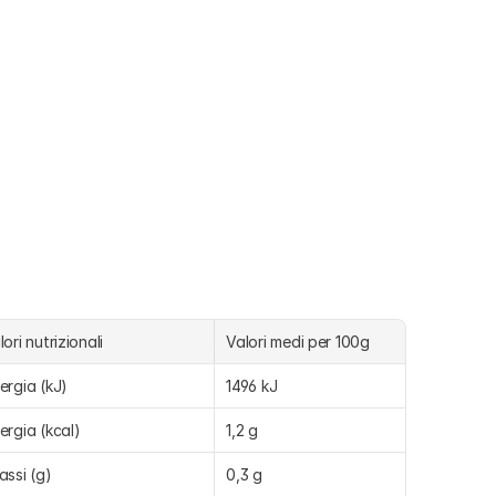
lori nutrizionali
Valori medi per 100g
ergia (kJ)
1496 kJ
ergia (kcal)
1,2 g
assi (g)
0,3 g