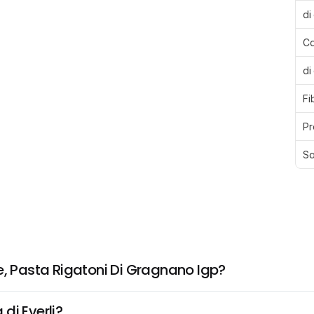
di
Ca
di
Fi
Pr
Sa
e, Pasta Rigatoni Di Gragnano Igp?
di Everli?