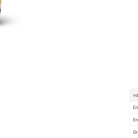
va
En
En
Gr