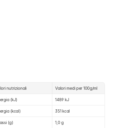
lori nutrizionali
Valori medi per 100g/ml
ergia (kJ)
1489 kJ
ergia (kcal)
351 kcal
assi (g)
1,0 g