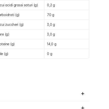
 cui acidi grassi saturi (g)
0,2 g
rboidrati (g)
70 g
 cui zuccheri (g)
3,0 g
bre (g)
3,0 g
oteine (g)
14,0 g
le (g)
0 g