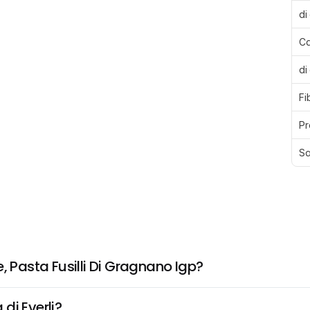
di
Ca
di
Fi
Pr
Sa
, Pasta Fusilli Di Gragnano Igp?
di Everli?