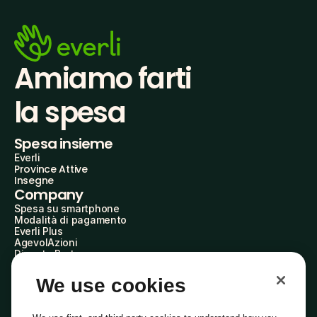
Amiamo farti
la spesa
Spesa insieme
Everli
Province Attive
Insegne
Company
Spesa su smartphone
Modalità di pagamento
Everli Plus
AgevolAzioni
Diventa Partner
Advertise with Us
Everli Shoppers
We use cookies
About Us
Scopri chi siamo
Everli News