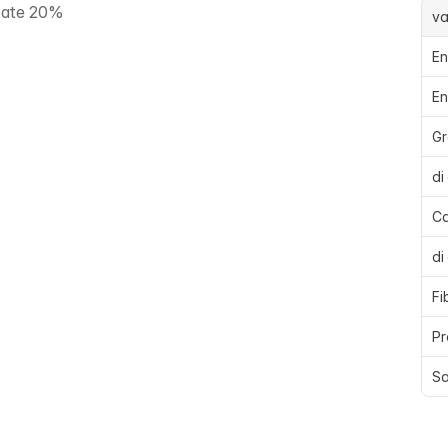
zate 20%
va
En
En
Gr
di
Ca
di
Fi
Pr
Sa