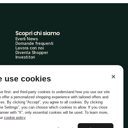
Scopri chi siamo
Everli News
Domande frequenti
Lavora con noi
Diventa Shopper
Investitori
 use cookies
e first- and third-party cookies to understand how you use our site
o offer a personalized shopping experience with tailored offers and
ces. By clicking “Accept”, you agree to all cookies. By clicking
ie Settings”, you can choose which cookies to allow. If you close
Italiano
banner with “X”, only essential cookies will be used. To learn more,
our
cookie policy