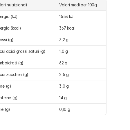
lori nutrizionali
Valori medi per 100g
ergia (kJ)
1553 kJ
ergia (kcal)
367 kcal
assi (g)
3,2 g
 cui acidi grassi saturi (g)
1,0 g
rboidrati (g)
62 g
 cui zuccheri (g)
2,5 g
bre (g)
3,0 g
oteine (g)
14 g
le (g)
0,10 g