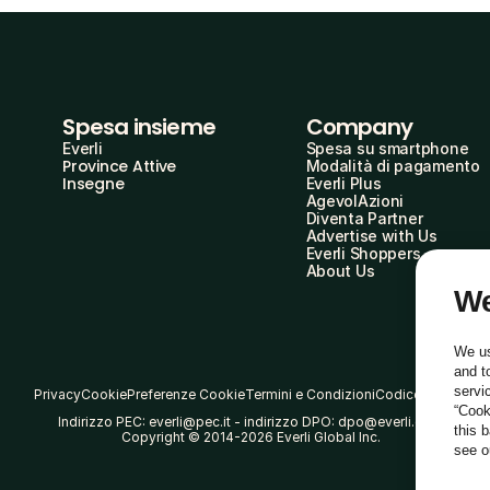
Spesa insieme
Company
Everli
Spesa su smartphone
Province Attive
Modalità di pagamento
Insegne
Everli Plus
AgevolAzioni
Diventa Partner
Advertise with Us
Everli Shoppers
About Us
We
We us
and t
servi
Privacy
Cookie
Preferenze Cookie
Termini e Condizioni
Codice Etico
“Cook
Indirizzo PEC: everli@pec.it - indirizzo DPO: dpo@everli.com
this 
Copyright © 2014-2026 Everli Global Inc.
see 