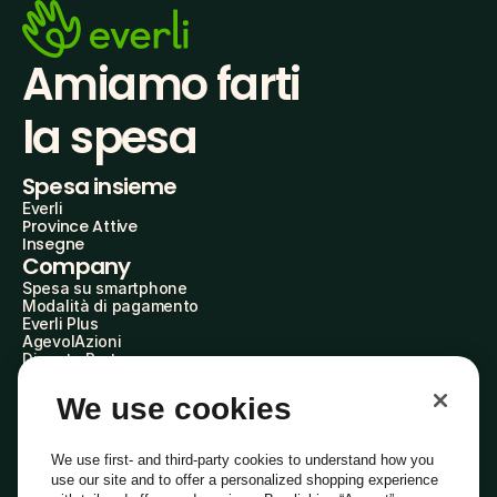
Amiamo farti
la spesa
Spesa insieme
Everli
Province Attive
Insegne
Company
Spesa su smartphone
Modalità di pagamento
Everli Plus
AgevolAzioni
Diventa Partner
Advertise with Us
Everli Shoppers
We use cookies
About Us
Scopri chi siamo
Everli News
We use first- and third-party cookies to understand how you
Domande frequenti
use our site and to offer a personalized shopping experience
Lavora con noi