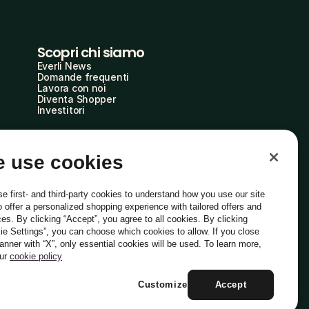
Scopri chi siamo
Everli News
Domande frequenti
Lavora con noi
Diventa Shopper
Investitori
 use cookies
e first- and third-party cookies to understand how you use our site
o offer a personalized shopping experience with tailored offers and
ces. By clicking “Accept”, you agree to all cookies. By clicking
ie Settings”, you can choose which cookies to allow. If you close
Italiano
banner with “X”, only essential cookies will be used. To learn more,
our
cookie policy
Customize
Accept