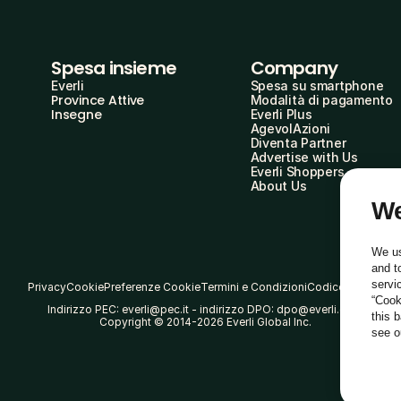
Spesa insieme
Company
Everli
Spesa su smartphone
Province Attive
Modalità di pagamento
Insegne
Everli Plus
AgevolAzioni
Diventa Partner
Advertise with Us
Everli Shoppers
About Us
We
We us
and t
servi
Privacy
Cookie
Preferenze Cookie
Termini e Condizioni
Codice Etico
“Cook
Indirizzo PEC: everli@pec.it - indirizzo DPO: dpo@everli.com
this 
Copyright © 2014-2026 Everli Global Inc.
see 