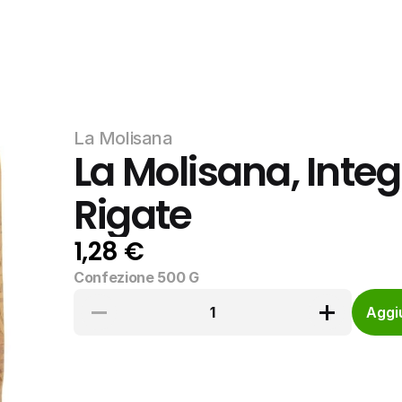
La Molisana
La Molisana, Integr
Rigate
1,28 €
Confezione 500 G
1
Aggiu