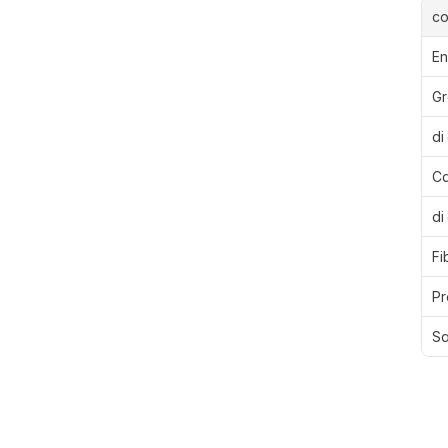
c
En
Gr
di
Ca
di
Fi
Pr
Sa