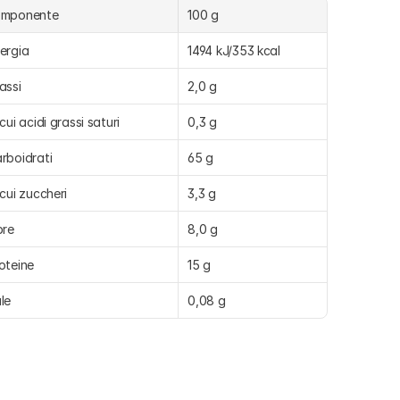
omponente
100 g
ergia
1494 kJ/353 kcal
assi
2,0 g
 cui acidi grassi saturi
0,3 g
rboidrati
65 g
 cui zuccheri
3,3 g
bre
8,0 g
oteine
15 g
le
0,08 g