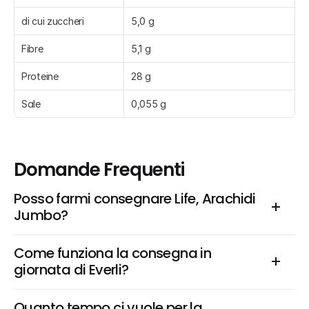
di cui zuccheri
5,0 g
Fibre
5,1 g
Proteine
28 g
Sale
0,055 g
Domande Frequenti
Posso farmi consegnare Life, Arachidi 
Jumbo?
Come funziona la consegna in 
giornata di Everli?
Quanto tempo ci vuole per la 