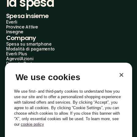
la spesa
Spesa insieme
Everli
Province Attive
Insegne
Company
Spesa su smartphone
Modalità di pagamento
Everli Plus
AgevolAzioni
Diventa Partner
Advertise with Us
Everli Shoppers
We use cookies
About Us
Scopri chi siamo
Everli News
We use first- and third-party cookies to understand how you
Domande frequenti
use our site and to offer a personalized shopping experience
Lavora con noi
with tailored offers and services. By clicking “Accept”, you
Diventa Shopper
agree to all cookies. By clicking “Cookie Settings”, you can
Investitori
choose which cookies to allow. If you close this banner with
Privacy
Cookie
Preferenze Cookie
“X”, only essential cookies will be used. To learn more, see
Termini e Condizioni
Codice Etico
our
cookie policy
Indirizzo PEC: everli@pec.it - indirizzo DPO: dpo@everli.com
Copyright © 2014-2026 Everli Global Inc.