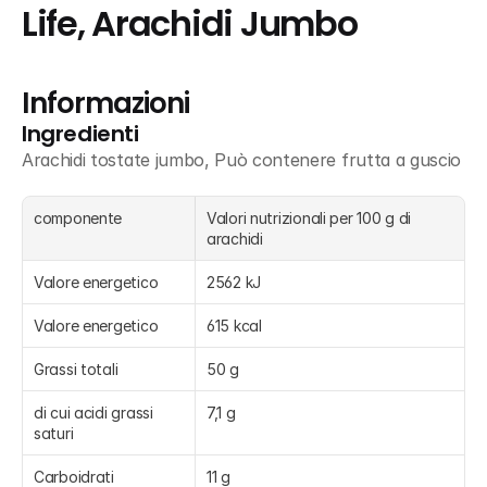
Life, Arachidi Jumbo
Informazioni
Ingredienti
Arachidi tostate jumbo, Può contenere frutta a guscio
componente
Valori nutrizionali per 100 g di 
arachidi
Valore energetico
2562 kJ
Valore energetico
615 kcal
Grassi totali
50 g
di cui acidi grassi 
7,1 g
saturi
Carboidrati
11 g