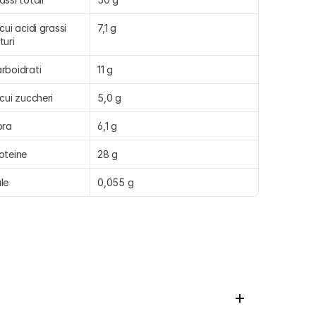
 cui acidi grassi 
7,1 g
turi
rboidrati
11 g
 cui zuccheri
5,0 g
bra
6,1 g
oteine
28 g
le
0,055 g