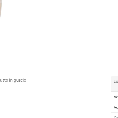
utta in guscio
c
Va
Va
Gr