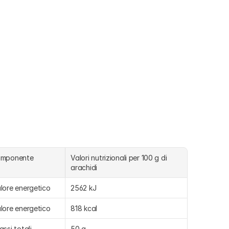
omponente
Valori nutrizionali per 100 g di 
arachidi
lore energetico
2562 kJ
lore energetico
818 kcal
assi totali
50 g