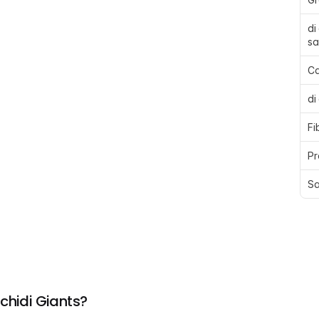
di
sa
Ca
di
Fi
Pr
Sa
chidi Giants?