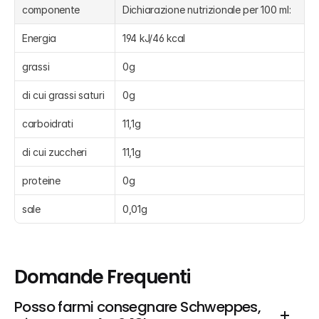
componente
Dichiarazione nutrizionale per 100 ml:
Energia
194 kJ/46 kcal
grassi
0g
di cui grassi saturi
0g
carboidrati
11,1g
di cui zuccheri
11,1g
proteine
0g
sale
0,01g
Domande Frequenti
Posso farmi consegnare Schweppes, 