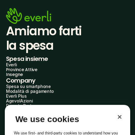
Amiamo farti
la spesa
Spesa insieme
Everli
Province Attive
Insegne
Company
Spesa su smartphone
Modalità di pagamento
Everli Plus
AgevolAzioni
Diventa Partner
Advertise with Us
Everli Shoppers
We use cookies
About Us
Scopri chi siamo
Everli News
We use first- and third-party cookies to understand how you